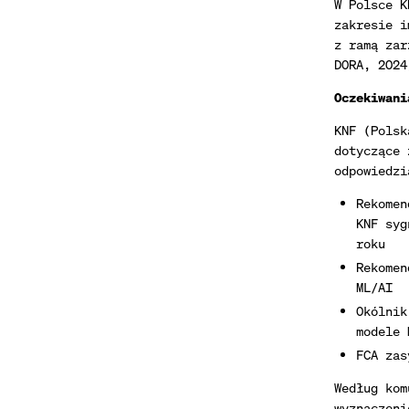
W Polsce K
zakresie i
z ramą zar
DORA, 2024
Oczekiwani
KNF (Polsk
dotyczące 
odpowiedzi
Rekomen
KNF syg
roku
Rekomen
ML/AI
Okólnik
modele 
FCA zas
Według kom
wyznaczeni