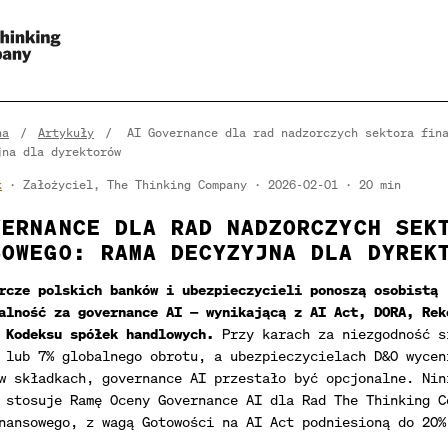
na
/
Artykuły
/
AI Governance dla rad nadzorczych sektora fin
jna dla dyrektorów
k
· Założyciel, The Thinking Company
2026-02-01
20 min
VERNANCE DLA RAD NADZORCZYCH SEK
SOWEGO: RAMA DECYZYJNA DLA DYREK
rcze polskich banków i ubezpieczycieli ponoszą osobistą
alność za governance AI — wynikającą z AI Act, DORA, Rek
 Kodeksu spółek handlowych.
Przy karach za niezgodność s
 lub 7% globalnego obrotu, a ubezpieczycielach D&O wycen
w składkach, governance AI przestało być opcjonalne. Nin
 stosuje Ramę Oceny Governance AI dla Rad The Thinking C
nansowego, z wagą Gotowości na AI Act podniesioną do 20%