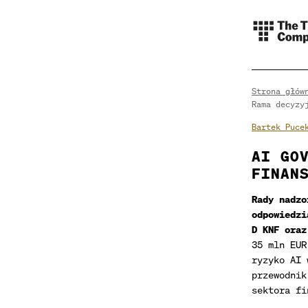
Strona głów
Rama decyzy
Bartek Puce
AI GO
FINAN
Rady nadzo
odpowiedzi
D KNF oraz
35 mln EUR
ryzyko AI 
przewodnik
sektora fi