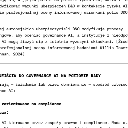
dyfikować warunki ubezpieczeń D&O w kontekście ryzyka AI
ie profesjonalnej oceny informowanej warunkami polis D&O
ej europejskich ubezpieczycieli D&O modyfikuje procesy
ngowe, aby oceniać governance AI, a instytucje z nieodpo
 AI mogą liczyć się z istotnie wyższymi składkami. [Źród
profesjonalnej oceny informowanej badaniami Willis Tower
nnan, 2024]
DEJŚCIA DO GOVERNANCE AI NA POZIOMIE RADY
rają — świadomie lub przez domniemanie — spośród czterec
nce AI:
 zorientowane na compliance
cza:
 AI kierowane przez zespoły prawne i compliance. Rada ot