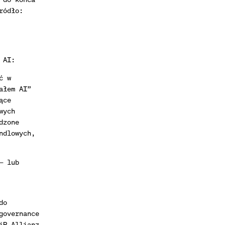
ródło:
 AI:
ć w
ałem AI”
ące
wych
dzone
ndlowych,
— lub
do
governance
iR Allianz