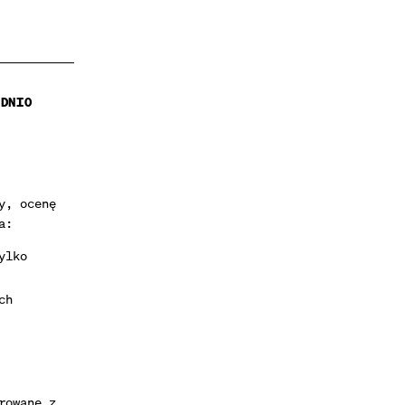
EDNIO
y, ocenę
a:
ylko
ch
rowane z