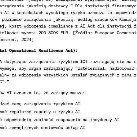
arządzania jakością dostawcy.” Dla instytucji finansowyc
h AI w kontekstach wysokiego ryzyka oznacza to odpowiedz
 poziomie zarządzania jakością. Według szacunków Komisji
ej, koszt wdrożenia compliance z AI Act dla instytucji f
ielkości wynosi 200-300K EUR. [Źródło: European Commissi
essment, 2024]
tal Operational Resilience Act):
A dotyczące zarządzania ryzykiem ICT rozciągają się na s
wymaga, aby organ zarządzający “zatwierdzał, nadzorował 
alny za wdrożenie wszystkich ustaleń związanych z ramą z
CT.”
ów AI oznacza to, że zarządy muszą:
dzać ramę zarządzania ryzykiem AI
wać regularne raporty o ryzyku AI
ć odpowiednią zdolność reagowania na incydenty AI
wać zewnętrznych dostawców usług AI