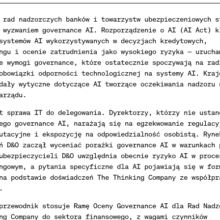
 rad nadzorczych banków i towarzystw ubezpieczeniowych s
 wyzwaniem governance AI. Rozporządzenie o AI (AI Act) k
systemów AI wykorzystywanych w decyzjach kredytowych,
ngu i ocenie zatrudnienia jako wysokiego ryzyka — urucha
e wymogi governance, które ostatecznie spoczywają na rad
obowiązki odporności technologicznej na systemy AI. Kraj
dały wytyczne dotyczące AI tworzące oczekiwania nadzoru 
arządu.
t sprawa IT do delegowania. Dyrektorzy, którzy nie ustan
ego governance AI, narażają się na egzekwowanie regulacy
utacyjne i ekspozycję na odpowiedzialność osobistą. Ryne
ń D&O zaczął wyceniać porażki governance AI w warunkach 
ubezpieczycieli D&O uwzględnia obecnie ryzyko AI w proce
ngowym, a pytania specyficzne dla AI pojawiają się w for
na podstawie doświadczeń The Thinking Company ze współpr
.
przewodnik stosuje Ramę Oceny Governance AI dla Rad Nadz
ng Company do sektora finansowego, z wagami czynników