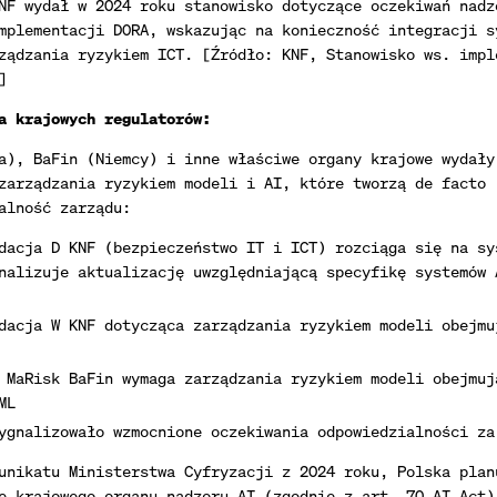
NF wydał w 2024 roku stanowisko dotyczące oczekiwań nadz
mplementacji DORA, wskazując na konieczność integracji s
ządzania ryzykiem ICT. [Źródło: KNF, Stanowisko ws. impl
]
a krajowych regulatorów:
a), BaFin (Niemcy) i inne właściwe organy krajowe wydały
zarządzania ryzykiem modeli i AI, które tworzą de facto
alność zarządu:
dacja D KNF (bezpieczeństwo IT i ICT) rozciąga się na sy
nalizuje aktualizację uwzględniającą specyfikę systemów 
dacja W KNF dotycząca zarządzania ryzykiem modeli obejmu
 MaRisk BaFin wymaga zarządzania ryzykiem modeli obejmuj
ML
ygnalizowało wzmocnione oczekiwania odpowiedzialności za
unikatu Ministerstwa Cyfryzacji z 2024 roku, Polska plan
e krajowego organu nadzoru AI (zgodnie z art. 70 AI Act)