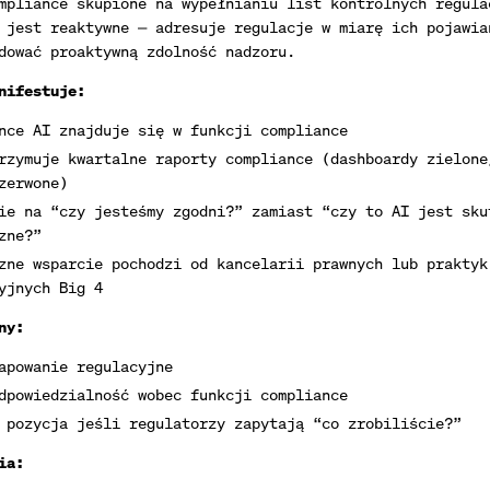
mpliance skupione na wypełnianiu list kontrolnych regula
 jest reaktywne — adresuje regulacje w miarę ich pojawia
dować proaktywną zdolność nadzoru.
nifestuje:
nce AI znajduje się w funkcji compliance
rzymuje kwartalne raporty compliance (dashboardy zielone
zerwone)
ie na “czy jesteśmy zgodni?” zamiast “czy to AI jest sku
zne?”
zne wsparcie pochodzi od kancelarii prawnych lub praktyk
yjnych Big 4
ny:
apowanie regulacyjne
dpowiedzialność wobec funkcji compliance
 pozycja jeśli regulatorzy zapytają “co zrobiliście?”
ia: