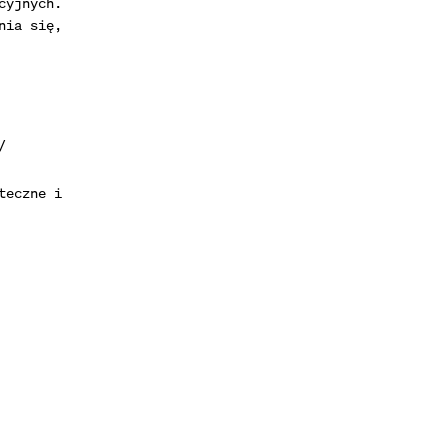
cyjnych.
nia się,
/
teczne i