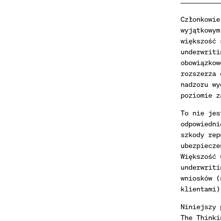
Członkowie
wyjątkowym
większość 
underwriti
obowiązkow
rozszerza 
nadzoru wy
poziomie z
To nie jes
odpowiedni
szkody rep
ubezpiecze
Większość 
underwriti
wniosków (
klientami)
Niniejszy 
The Thinki