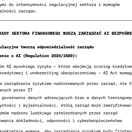
ymi do intensywności regulacyjnej sektora i wymogów
alności zarządu.
RADY SEKTORA FINANSOWEGO MUSZĄ ZARZĄDZAĆ AI BEZPOŚR
ulacyjne tworzą odpowiedzialność zarządu
enie o AI (Regulation 2024/1689):
ów AI wysokiego ryzyka — które obejmują scoring kredytow
kredytowej i underwriting ubezpieczeniowy — AI Act wymag
w zarządzania ryzykiem nadzorowanych przez zarząd, nie t
anych przez IT
 governance danych adresujących bias w danych treningowy
ystości i wyjaśnialności, którą zarząd może zweryfikować
zmów nadzoru ludzkiego zatwierdzanych przez zarząd
owania dokładności, odporności i cyberbezpieczeństwa
konkretnie wymaga, aby zarządzanie ryzykiem było “zinteg