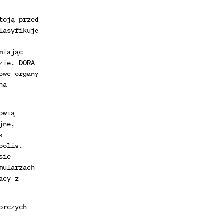
toją przed
lasyfikuje
miając
zie. DORA
owe organy
na
owią
jne,
k
polis.
sie
mularzach
acy z
orczych