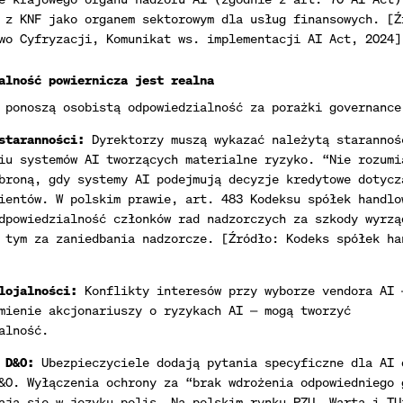
 z KNF jako organem sektorowym dla usług finansowych. [Ź
wo Cyfryzacji, Komunikat ws. implementacji AI Act, 2024]
alność powiernicza jest realna
 ponoszą osobistą odpowiedzialność za porażki governance
staranności:
Dyrektorzy muszą wykazać należytą starannoś
iu systemów AI tworzących materialne ryzyko. “Nie rozumi
broną, gdy systemy AI podejmują decyzje kredytowe dotycz
ientów. W polskim prawie, art. 483 Kodeksu spółek handlo
dpowiedzialność członków rad nadzorczych za szkody wyrzą
 tym za zaniedbania nadzorcze. [Źródło: Kodeks spółek ha
lojalności:
Konflikty interesów przy wyborze vendora AI 
mienie akcjonariuszy o ryzykach AI — mogą tworzyć
alność.
 D&O:
Ubezpieczyciele dodają pytania specyficzne dla AI 
&O. Wyłączenia ochrony za “brak wdrożenia odpowiedniego 
ają się w języku polis. Na polskim rynku PZU, Warta i TU