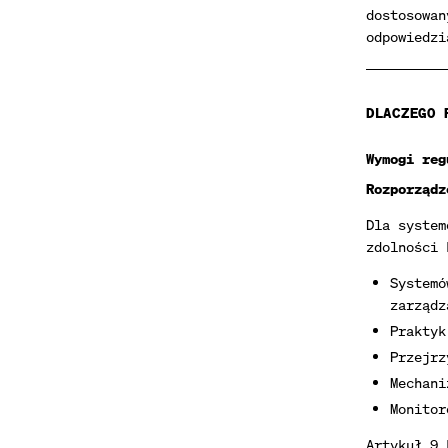
dostosowan
odpowiedzi
DLACZEGO 
Wymogi reg
Rozporządz
Dla system
zdolności 
Systemó
zarządz
Praktyk
Przejrz
Mechani
Monitor
Artykuł 9 