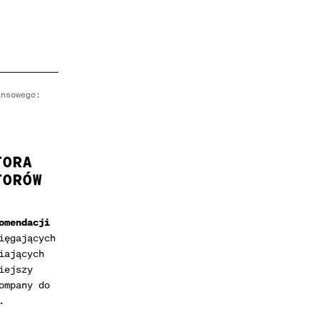
ansowego:
TORA
TORÓW
omendacji
ięgających
iających
iejszy
ompany do
.