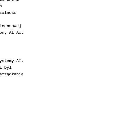
h
ialność
inansowej
on, AI Act
ystemy AI.
i był
arządzania