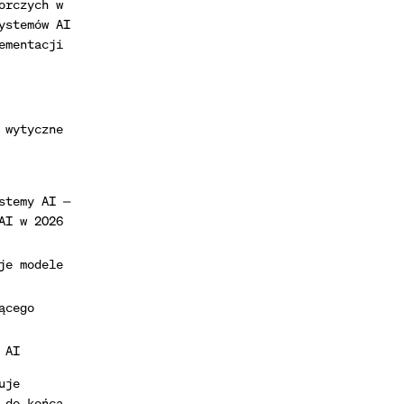
orczych w
ystemów AI
ementacji
 wytyczne
stemy AI —
AI w 2026
je modele
ącego
 AI
uje
 do końca