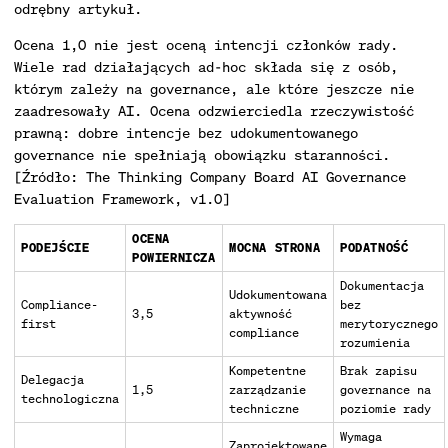
odrębny artykuł.
Ocena 1,0 nie jest oceną intencji członków rady.
Wiele rad działających ad-hoc składa się z osób,
którym zależy na governance, ale które jeszcze nie
zaadresowały AI. Ocena odzwierciedla rzeczywistość
prawną: dobre intencje bez udokumentowanego
governance nie spełniają obowiązku staranności.
[Źródło: The Thinking Company Board AI Governance
Evaluation Framework, v1.0]
OCENA
PODEJŚCIE
MOCNA STRONA
PODATNOŚĆ
POWIERNICZA
Dokumentacja
Udokumentowana
Compliance-
bez
3,5
aktywność
first
merytorycznego
compliance
rozumienia
Kompetentne
Brak zapisu
Delegacja
1,5
zarządzanie
governance na
technologiczna
techniczne
poziomie rady
Wymaga
Zaprojektowane