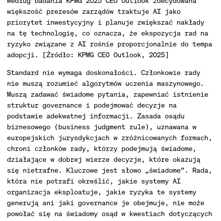
Według badania KPMG 2025 CEO Outlook zdecydowana
większość prezesów zarządów traktuje AI jako
priorytet inwestycyjny i planuje zwiększać nakłady
na tę technologię, co oznacza, że ekspozycja rad na
ryzyko związane z AI rośnie proporcjonalnie do tempa
adopcji. [Źródło: KPMG CEO Outlook, 2025]
Standard nie wymaga doskonałości. Członkowie rady
nie muszą rozumieć algorytmów uczenia maszynowego.
Muszą zadawać świadome pytania, zapewniać istnienie
struktur governance i podejmować decyzje na
podstawie adekwatnej informacji. Zasada osądu
biznesowego (business judgment rule), uznawana w
europejskich jurysdykcjach w zróżnicowanych formach,
chroni członków rady, którzy podejmują świadome,
działające w dobrej wierze decyzje, które okazują
się nietrafne. Kluczowe jest słowo „świadome”. Rada,
która nie potrafi określić, jakie systemy AI
organizacja eksploatuje, jakie ryzyka te systemy
generują ani jaki governance je obejmuje, nie może
powołać się na świadomy osąd w kwestiach dotyczących