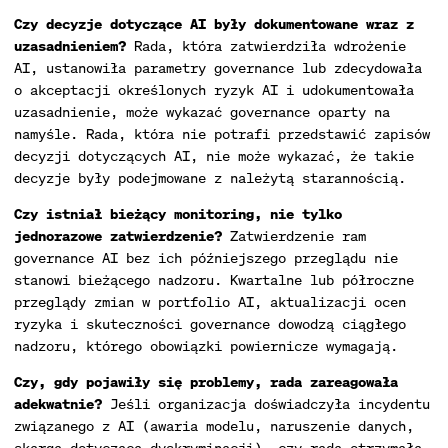
Czy decyzje dotyczące AI były dokumentowane wraz z
uzasadnieniem?
Rada, która zatwierdziła wdrożenie
AI, ustanowiła parametry governance lub zdecydowała
o akceptacji określonych ryzyk AI i udokumentowała
uzasadnienie, może wykazać governance oparty na
namyśle. Rada, która nie potrafi przedstawić zapisów
decyzji dotyczących AI, nie może wykazać, że takie
decyzje były podejmowane z należytą starannością.
Czy istniał bieżący monitoring, nie tylko
jednorazowe zatwierdzenie?
Zatwierdzenie ram
governance AI bez ich późniejszego przeglądu nie
stanowi bieżącego nadzoru. Kwartalne lub półroczne
przeglądy zmian w portfolio AI, aktualizacji ocen
ryzyka i skuteczności governance dowodzą ciągłego
nadzoru, którego obowiązki powiernicze wymagają.
Czy, gdy pojawiły się problemy, rada zareagowała
adekwatnie?
Jeśli organizacja doświadczyła incydentu
związanego z AI (awaria modelu, naruszenie danych,
skarga dotycząca dyskryminacji), czy rada otrzymała