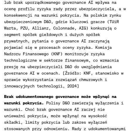
lub brak uporządkowanego governance AI wpływa na
ocenę profilu ryzyka rady przez ubezpieczyciela, a w
konsekwencji na warunki pokrycia. Na polskim rynku
ubezpieczeniowym D&O, gdzie kluczowi gracze (TUiR
Warta, PZU, Allianz, Colonnade, AIG) konkurują o
segment spółek giełdowych i dużych spółek
prywatnych, pytania o governance AI zaczynają
pojawiać się w procesach oceny ryzyka. Komisja
Nadzoru Finansowego (KNF) monitoruje ryzyka
technologiczne w sektorze finansowym, co wzmacnia
presję na ubezpieczycieli D&O do uwzględniania
governance AI w ocenach. [Źródło: KNF, stanowisko w
sprawie wykorzystania rozwiązań chmurowych i
innowacyjnych technologii, 2024]
Brak udokumentowanego governance może wpłynąć na
warunki pokrycia.
Polisy D&O zawierają wyłączenia i
warunki. Choć brak governance AI raczej nie
unieważni pokrycia, może wpłynąć na wysokość
składki, limity pokrycia lub zakres wyłączeń
stosowanych przy odnowieniu. Rady z udokumentowanymi