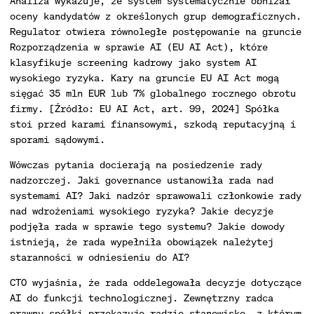
Analiza wykazuje, że system systematycznie obniżał
oceny kandydatów z określonych grup demograficznych.
Regulator otwiera równoległe postępowanie na gruncie
Rozporządzenia w sprawie AI (EU AI Act), które
klasyfikuje screening kadrowy jako system AI
wysokiego ryzyka. Kary na gruncie EU AI Act mogą
sięgać 35 mln EUR lub 7% globalnego rocznego obrotu
firmy. [Źródło: EU AI Act, art. 99, 2024] Spółka
stoi przed karami finansowymi, szkodą reputacyjną i
sporami sądowymi.
Wówczas pytania docierają na posiedzenie rady
nadzorczej. Jaki governance ustanowiła rada nad
systemami AI? Jaki nadzór sprawowali członkowie rady
nad wdrożeniami wysokiego ryzyka? Jakie decyzje
podjęła rada w sprawie tego systemu? Jakie dowody
istnieją, że rada wypełniła obowiązek należytej
staranności w odniesieniu do AI?
CTO wyjaśnia, że rada oddelegowała decyzje dotyczące
AI do funkcji technologicznej. Zewnętrzny radca
prawny spółki przekazuje radzie stanowisko, z którym