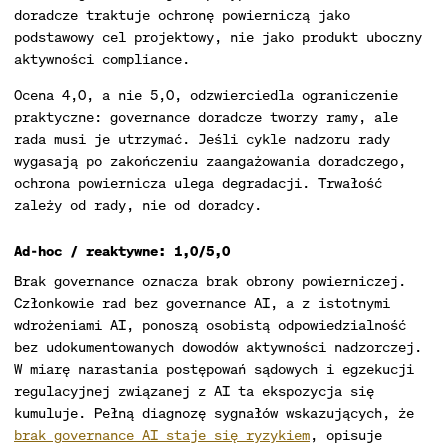
doradcze traktuje ochronę powierniczą jako
podstawowy cel projektowy, nie jako produkt uboczny
aktywności compliance.
Ocena 4,0, a nie 5,0, odzwierciedla ograniczenie
praktyczne: governance doradcze tworzy ramy, ale
rada musi je utrzymać. Jeśli cykle nadzoru rady
wygasają po zakończeniu zaangażowania doradczego,
ochrona powiernicza ulega degradacji. Trwałość
zależy od rady, nie od doradcy.
Ad-hoc / reaktywne: 1,0/5,0
Brak governance oznacza brak obrony powierniczej.
Członkowie rad bez governance AI, a z istotnymi
wdrożeniami AI, ponoszą osobistą odpowiedzialność
bez udokumentowanych dowodów aktywności nadzorczej.
W miarę narastania postępowań sądowych i egzekucji
regulacyjnej związanej z AI ta ekspozycja się
kumuluje. Pełną diagnozę sygnałów wskazujących, że
brak governance AI staje się ryzykiem
, opisuje