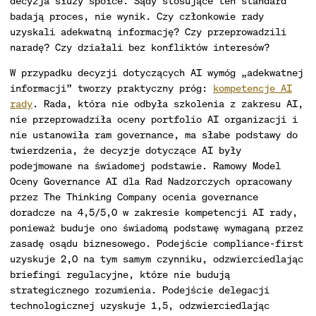
decyzja służy spółce. Sądy stosujące ten standard
badają proces, nie wynik. Czy członkowie rady
uzyskali adekwatną informację? Czy przeprowadzili
naradę? Czy działali bez konfliktów interesów?
W przypadku decyzji dotyczących AI wymóg „adekwatnej
informacji” tworzy praktyczny próg:
kompetencje AI
rady
. Rada, która nie odbyła szkolenia z zakresu AI,
nie przeprowadziła oceny portfolio AI organizacji i
nie ustanowiła ram governance, ma słabe podstawy do
twierdzenia, że decyzje dotyczące AI były
podejmowane na świadomej podstawie. Ramowy Model
Oceny Governance AI dla Rad Nadzorczych opracowany
przez The Thinking Company ocenia governance
doradcze na 4,5/5,0 w zakresie kompetencji AI rady,
ponieważ buduje ono świadomą podstawę wymaganą przez
zasadę osądu biznesowego. Podejście compliance-first
uzyskuje 2,0 na tym samym czynniku, odzwierciedlając
briefingi regulacyjne, które nie budują
strategicznego rozumienia. Podejście delegacji
technologicznej uzyskuje 1,5, odzwierciedlając