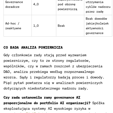
Governance
utrzymania
4,0
pod obronę
doradcze
cyklów nadzoru
powierniczą
przez radę
Brak dowodów
Ad-hoc /
jakiejkolwiek
1,0
Brak
reaktywne
aktywności
governance
CO BADA ANALIZA POWIERNICZA
Gdy członkowie rady stają przed wyzwaniem
powierniczym, czy to ze strony regulatorów,
wspólników, czy w ramach roszczeń z ubezpieczenia
D&O, analiza przebiega według rozpoznawalnego
wzorca. Sądy i regulatorzy badają proces i dowody.
Pięć pytań powtarza się w analizach powierniczych
dotyczących niedostatecznego nadzoru rady.
Czy rada ustanowiła ramy governance AI
proporcjonalne do portfolio AI organizacji?
Spółka
eksploatująca systemy AI wysokiego ryzyka w