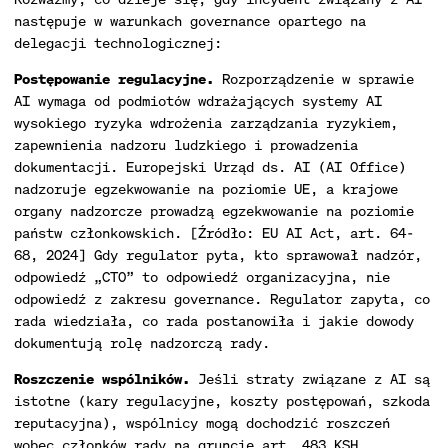
następuje w warunkach governance opartego na
delegacji technologicznej:
Postępowanie regulacyjne.
Rozporządzenie w sprawie
AI wymaga od podmiotów wdrażających systemy AI
wysokiego ryzyka wdrożenia zarządzania ryzykiem,
zapewnienia nadzoru ludzkiego i prowadzenia
dokumentacji. Europejski Urząd ds. AI (AI Office)
nadzoruje egzekwowanie na poziomie UE, a krajowe
organy nadzorcze prowadzą egzekwowanie na poziomie
państw członkowskich. [Źródło: EU AI Act, art. 64-
68, 2024] Gdy regulator pyta, kto sprawował nadzór,
odpowiedź „CTO” to odpowiedź organizacyjna, nie
odpowiedź z zakresu governance. Regulator zapyta, co
rada wiedziała, co rada postanowiła i jakie dowody
dokumentują rolę nadzorczą rady.
Roszczenie wspólników.
Jeśli straty związane z AI są
istotne (kary regulacyjne, koszty postępowań, szkoda
reputacyjna), wspólnicy mogą dochodzić roszczeń
wobec członków rady na gruncie art. 483 KSH.