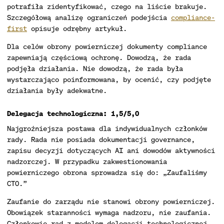
potrafiła zidentyfikować, czego na liście brakuje.
Szczegółową analizę ograniczeń podejścia
compliance-
first
opisuje odrębny artykuł.
Dla celów obrony powierniczej dokumenty compliance
zapewniają częściową ochronę. Dowodzą, że rada
podjęła działania. Nie dowodzą, że rada była
wystarczająco poinformowana, by ocenić, czy podjęte
działania były adekwatne.
Delegacja technologiczna: 1,5/5,0
Najgroźniejsza postawa dla indywidualnych członków
rady. Rada nie posiada dokumentacji governance,
zapisu decyzji dotyczących AI ani dowodów aktywności
nadzorczej. W przypadku zakwestionowania
powierniczego obrona sprowadza się do: „Zaufaliśmy
CTO.”
Zaufanie do zarządu nie stanowi obrony powierniczej.
Obowiązek staranności wymaga nadzoru, nie zaufania.
Członkowie rad z modelem delegacji technologicznej