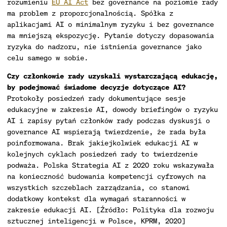
rozumieniu
EU AI Act
bez governance na poziomie rady
ma problem z proporcjonalnością. Spółka z
aplikacjami AI o minimalnym ryzyku i bez governance
ma mniejszą ekspozycję. Pytanie dotyczy dopasowania
ryzyka do nadzoru, nie istnienia governance jako
celu samego w sobie.
Czy członkowie rady uzyskali wystarczającą edukację,
by podejmować świadome decyzje dotyczące AI?
Protokoły posiedzeń rady dokumentujące sesje
edukacyjne w zakresie AI, dowody briefingów o ryzyku
AI i zapisy pytań członków rady podczas dyskusji o
governance AI wspierają twierdzenie, że rada była
poinformowana. Brak jakiejkolwiek edukacji AI w
kolejnych cyklach posiedzeń rady to twierdzenie
podważa. Polska Strategia AI z 2020 roku wskazywała
na konieczność budowania kompetencji cyfrowych na
wszystkich szczeblach zarządzania, co stanowi
dodatkowy kontekst dla wymagań staranności w
zakresie edukacji AI. [Źródło: Polityka dla rozwoju
sztucznej inteligencji w Polsce, KPRM, 2020]