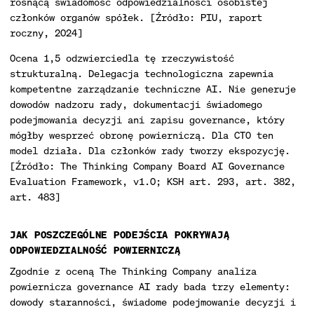
rosnącą świadomość odpowiedzialności osobistej
członków organów spółek. [Źródło: PIU, raport
roczny, 2024]
Ocena 1,5 odzwierciedla tę rzeczywistość
strukturalną. Delegacja technologiczna zapewnia
kompetentne zarządzanie techniczne AI. Nie generuje
dowodów nadzoru rady, dokumentacji świadomego
podejmowania decyzji ani zapisu governance, który
mógłby wesprzeć obronę powierniczą. Dla CTO ten
model działa. Dla członków rady tworzy ekspozycję.
[Źródło: The Thinking Company Board AI Governance
Evaluation Framework, v1.0; KSH art. 293, art. 382,
art. 483]
JAK POSZCZEGÓLNE PODEJŚCIA POKRYWAJĄ
ODPOWIEDZIALNOŚĆ POWIERNICZĄ
Zgodnie z oceną The Thinking Company analiza
powiernicza governance AI rady bada trzy elementy:
dowody staranności, świadome podejmowanie decyzji i