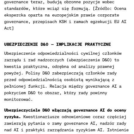
governance teraz, budują obronne pozycje wobec
standardów, które wciąż się formują. [Źródło: Ocena
ekspercka oparta na europejskim prawie corporate
governance, przepisach KSH i ramach egzekucji EU AI
Act]
UBEZPIECZENIE D&O — IMPLIKACJE PRAKTYCZNE
Ubezpieczenie odpowiedzialności cywilnej członków
zarządu i rad nadzorczych (ubezpieczenie D&O) to
kwestia praktyczna, odrębna od analizy prawnej
powyżej. Polisy D&O zabezpieczają członków rady
przed odpowiedzialnością osobistą wynikającą z
pełnionej funkcji. Relacja między governance AI a
pokryciem D&O to obszar, który rady powinny
monitorować.
Ubezpieczyciele D&O włączają governance AI do oceny
ryzyka.
Kwestionariusze odnowieniowe coraz częściej
zawierają pytania o ramy governance AI, nadzór rady
nad AI i praktyki zarządzania ryzykiem AI. Istnienie