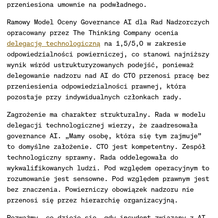
przeniesiona umownie na podwładnego.
Ramowy Model Oceny Governance AI dla Rad Nadzorczych
opracowany przez The Thinking Company ocenia
delegację technologiczną
na 1,5/5,0 w zakresie
odpowiedzialności powierniczej, co stanowi najniższy
wynik wśród ustrukturyzowanych podejść, ponieważ
delegowanie nadzoru nad AI do CTO przenosi pracę bez
przeniesienia odpowiedzialności prawnej, która
pozostaje przy indywidualnych członkach rady.
Zagrożenie ma charakter strukturalny. Rada w modelu
delegacji technologicznej wierzy, że zaadresowała
governance AI. „Mamy osobę, która się tym zajmuje”
to domyślne założenie. CTO jest kompetentny. Zespół
technologiczny sprawny. Rada oddelegowała do
wykwalifikowanych ludzi. Pod względem operacyjnym to
rozumowanie jest sensowne. Pod względem prawnym jest
bez znaczenia. Powierniczy obowiązek nadzoru nie
przenosi się przez hierarchię organizacyjną.
Rozważmy, co dzieje się, gdy incydent związany z AI