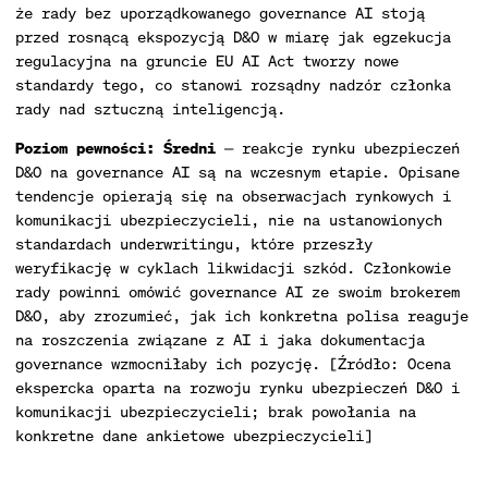
że rady bez uporządkowanego governance AI stoją
przed rosnącą ekspozycją D&O w miarę jak egzekucja
regulacyjna na gruncie EU AI Act tworzy nowe
standardy tego, co stanowi rozsądny nadzór członka
rady nad sztuczną inteligencją.
Poziom pewności: Średni
— reakcje rynku ubezpieczeń
D&O na governance AI są na wczesnym etapie. Opisane
tendencje opierają się na obserwacjach rynkowych i
komunikacji ubezpieczycieli, nie na ustanowionych
standardach underwritingu, które przeszły
weryfikację w cyklach likwidacji szkód. Członkowie
rady powinni omówić governance AI ze swoim brokerem
D&O, aby zrozumieć, jak ich konkretna polisa reaguje
na roszczenia związane z AI i jaka dokumentacja
governance wzmocniłaby ich pozycję. [Źródło: Ocena
ekspercka oparta na rozwoju rynku ubezpieczeń D&O i
komunikacji ubezpieczycieli; brak powołania na
konkretne dane ankietowe ubezpieczycieli]