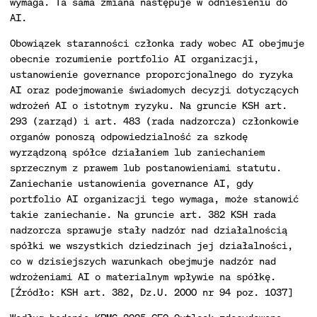
wymaga. Ta sama zmiana następuje w odniesieniu do
AI.
Obowiązek staranności członka rady wobec AI obejmuje
obecnie rozumienie portfolio AI organizacji,
ustanowienie governance proporcjonalnego do ryzyka
AI oraz podejmowanie świadomych decyzji dotyczących
wdrożeń AI o istotnym ryzyku. Na gruncie KSH art.
293 (zarząd) i art. 483 (rada nadzorcza) członkowie
organów ponoszą odpowiedzialność za szkodę
wyrządzoną spółce działaniem lub zaniechaniem
sprzecznym z prawem lub postanowieniami statutu.
Zaniechanie ustanowienia governance AI, gdy
portfolio AI organizacji tego wymaga, może stanowić
takie zaniechanie. Na gruncie art. 382 KSH rada
nadzorcza sprawuje stały nadzór nad działalnością
spółki we wszystkich dziedzinach jej działalności,
co w dzisiejszych warunkach obejmuje nadzór nad
wdrożeniami AI o materialnym wpływie na spółkę.
[Źródło: KSH art. 382, Dz.U. 2000 nr 94 poz. 1037]