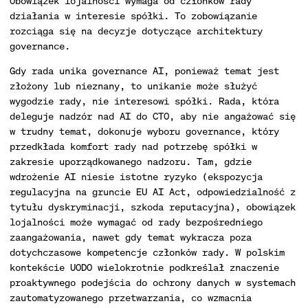
Obowiązek lojalności wymaga od członków rady
działania w interesie spółki. To zobowiązanie
rozciąga się na decyzje dotyczące architektury
governance.
Gdy rada unika governance AI, ponieważ temat jest
złożony lub nieznany, to unikanie może służyć
wygodzie rady, nie interesowi spółki. Rada, która
deleguje nadzór nad AI do CTO, aby nie angażować się
w trudny temat, dokonuje wyboru governance, który
przedkłada komfort rady nad potrzebę spółki w
zakresie uporządkowanego nadzoru. Tam, gdzie
wdrożenie AI niesie istotne ryzyko (ekspozycja
regulacyjna na gruncie EU AI Act, odpowiedzialność z
tytułu dyskryminacji, szkoda reputacyjna), obowiązek
lojalności może wymagać od rady bezpośredniego
zaangażowania, nawet gdy temat wykracza poza
dotychczasowe kompetencje członków rady. W polskim
kontekście UODO wielokrotnie podkreślał znaczenie
proaktywnego podejścia do ochrony danych w systemach
zautomatyzowanego przetwarzania, co wzmacnia