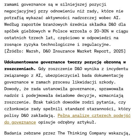
ramami governance są w silniejszej pozycji
negocjacyjnej przy odnowieniu niż rady, które nie
potrafią wykazać aktywności nadzorczej wobec AI.
Według raportów branżowych średnia składka D&O dla
spółek giełdowych w Polsce wzrosła o 20-30% w ciągu
ostatnich trzech lat, częściowo w odpowiedzi na
rosnące ryzyka technologiczne i regulacyjne.
[Źródło: Marsh, D&O Insurance Market Report, 2025]
Udokumentowane governance tworzy pozycję obronną w
roszczeniach.
Gdy roszczenie D&O wynika z incydentu
związanego z AI, ubezpieczyciel bada dokumentację
governance w ramach procesu likwidacji szkody.
Dowody, że rada ustanowiła governance, sprawowała
nadzór i podejmowała świadome decyzje, wzmacniają
roszczenie. Brak takich dowodów rodzi pytania, czy
członkowie rady spełnili standard staranności, który
polisy D&O zakładają.
Pełną analizę czterech podejść
do governance
opisuje odrębny artykuł.
Badania zebrane przez The Thinking Company wskazują,