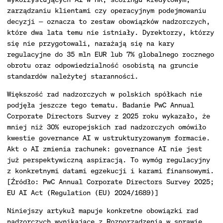
zarządzaniu klientami czy operacyjnym podejmowaniu
decyzji — oznacza to zestaw obowiązków nadzorczych,
które dwa lata temu nie istniały. Dyrektorzy, którzy
się nie przygotowali, narażają się na kary
regulacyjne do 35 mln EUR lub 7% globalnego rocznego
obrotu oraz odpowiedzialność osobistą na gruncie
standardów należytej staranności.
Większość rad nadzorczych w polskich spółkach nie
podjęła jeszcze tego tematu. Badanie PwC Annual
Corporate Directors Survey z 2025 roku wykazało, że
mniej niż 30% europejskich rad nadzorczych omówiło
kwestie governance AI w ustrukturyzowanym formacie.
Akt o AI zmienia rachunek: governance AI nie jest
już perspektywiczną aspiracją. To wymóg regulacyjny
z konkretnymi datami egzekucji i karami finansowymi.
[Źródło: PwC Annual Corporate Directors Survey 2025;
EU AI Act (Regulation (EU) 2024/1689)]
Niniejszy artykuł mapuje konkretne obowiązki rad
nadzorczych wynikające z Rozporządzenia w sprawie