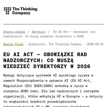
Strona główna
/
Artykuły
/
EU AI Act — obowiązki rad
nadzorczych: Co muszą wiedzieć dyrektorzy w 2026
Bartek Pucek
· Założyciel, The Thinking Company
2026-02-01
EU AI ACT — OBOWIĄZKI RAD
NADZORCZYCH: CO MUSZĄ
WIEDZIEĆ DYREKTORZY W 2026
Wymogi dotyczące systemów AI wysokiego ryzyka w
ramach Rozporządzenia w sprawie AI (EU AI Act,
Regulation (EU) 2024/1689) wchodzą w życie w
sierpniu 2026 roku. Dla rad nadzorczych i zarządów
organizacji, które wdrażają AI w Europie — a dotyczy
to większości średnich przedsiębiorstw
wykorzystujących AI w HR, scoringu kredytowym,