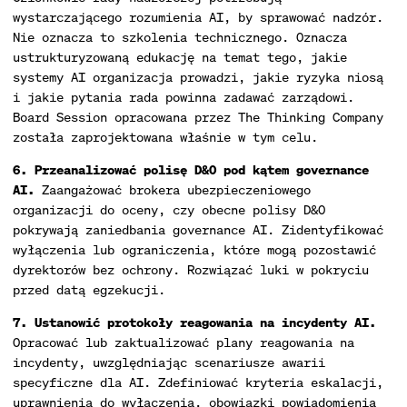
wystarczającego rozumienia AI, by sprawować nadzór.
Nie oznacza to szkolenia technicznego. Oznacza
ustrukturyzowaną edukację na temat tego, jakie
systemy AI organizacja prowadzi, jakie ryzyka niosą
i jakie pytania rada powinna zadawać zarządowi.
Board Session opracowana przez The Thinking Company
została zaprojektowana właśnie w tym celu.
6. Przeanalizować polisę D&O pod kątem governance
AI.
Zaangażować brokera ubezpieczeniowego
organizacji do oceny, czy obecne polisy D&O
pokrywają zaniedbania governance AI. Zidentyfikować
wyłączenia lub ograniczenia, które mogą pozostawić
dyrektorów bez ochrony. Rozwiązać luki w pokryciu
przed datą egzekucji.
7. Ustanowić protokoły reagowania na incydenty AI.
Opracować lub zaktualizować plany reagowania na
incydenty, uwzględniając scenariusze awarii
specyficzne dla AI. Zdefiniować kryteria eskalacji,
uprawnienia do wyłączenia, obowiązki powiadomienia