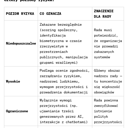
ZNACZENIE
POZIOM RYZYKA
CO OZNACZA
DLA RADY
Zakazane bezwzględnie
(scoring społeczny,
Rada musi
identyfikacja
potwierdzić,
biometryczna w czasie
że organizacja
Niedopuszczalne
rzeczywistym w
nie prowadzi
przestrzeniach
zakazanych
publicznych, manipulacja
systemów
grupami wrażliwymi)
Podlega ocenie zgodności,
Główny obszar
zarządzaniu ryzykiem,
nadzoru rady —
Wysokie
nadzorowi ludzkiemu,
tu koncentruje
wymogom przejrzystości i
się większość
prowadzenia dokumentacji
obowiązków
Wyłącznie wymogi
Rada powinna
przejrzystości (np.
zweryfikować
Ograniczone
ujawnianie treści
istnienie
generowanych przez AI,
polityk
interakcje z chatbotami)
przejrzystości