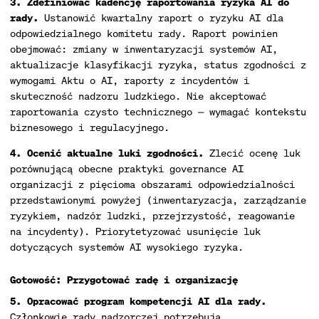
3. Zdefiniować kadencję raportowania ryzyka AI do
rady.
Ustanowić kwartalny raport o ryzyku AI dla
odpowiedzialnego komitetu rady. Raport powinien
obejmować: zmiany w inwentaryzacji systemów AI,
aktualizacje klasyfikacji ryzyka, status zgodności z
wymogami Aktu o AI, raporty z incydentów i
skuteczność nadzoru ludzkiego. Nie akceptować
raportowania czysto technicznego — wymagać kontekstu
biznesowego i regulacyjnego.
4. Ocenić aktualne luki zgodności.
Zlecić ocenę luk
porównującą obecne praktyki governance AI
organizacji z pięcioma obszarami odpowiedzialności
przedstawionymi powyżej (inwentaryzacja, zarządzanie
ryzykiem, nadzór ludzki, przejrzystość, reagowanie
na incydenty). Priorytetyzować usunięcie luk
dotyczących systemów AI wysokiego ryzyka.
Gotowość: Przygotować radę i organizację
5. Opracować program kompetencji AI dla rady.
Członkowie rady nadzorczej potrzebują