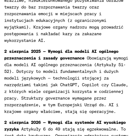
wrażliwe, nieukierunkowanego pozyskiwania obrazów
twarzy do baz rozpoznawania twarzy oraz
rozpoznawania emocji w miejscach pracy i
instytucjach edukacyjnych (z ograniczonymi
wyjątkami). Krajowe organy nadzoru mogą prowadzić
postępowania i nakładać kary za zakazane
wykorzystanie AI.
2 sierpnia 2025 — Wymogi dla modeli AI ogólnego
przeznaczenia i zasady governance
Obowiązują wymogi
dla modeli AI ogólnego przeznaczenia (Artykuły 51-
52). Dotyczy to modeli fundamentalnych i dużych
modeli językowych — technologii stojącej za
narzędziami takimi jak ChatGPT, Copilot czy Claude,
z których wiele organizacji korzysta w codziennej
pracy. Struktury governance wymagane przez
rozporządzenie, w tym Europejski Urząd ds. AI i
krajowe organy właściwe, stają się operacyjne.
2 sierpnia 2026 — Wymogi dla systemów AI wysokiego
ryzyka
Artykuły 6 do 49 stają się egzekwowalne. To
jest data krytyczna. Organizacje wdrażające systemy