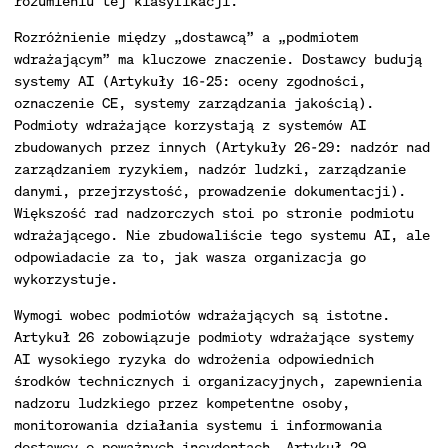
rozumieniu tej klasyfikacji.
Rozróżnienie między „dostawcą” a „podmiotem
wdrażającym” ma kluczowe znaczenie. Dostawcy budują
systemy AI (Artykuły 16-25: oceny zgodności,
oznaczenie CE, systemy zarządzania jakością).
Podmioty wdrażające korzystają z systemów AI
zbudowanych przez innych (Artykuły 26-29: nadzór nad
zarządzaniem ryzykiem, nadzór ludzki, zarządzanie
danymi, przejrzystość, prowadzenie dokumentacji).
Większość rad nadzorczych stoi po stronie podmiotu
wdrażającego. Nie zbudowaliście tego systemu AI, ale
odpowiadacie za to, jak wasza organizacja go
wykorzystuje.
Wymogi wobec podmiotów wdrażających są istotne.
Artykuł 26 zobowiązuje podmioty wdrażające systemy
AI wysokiego ryzyka do wdrożenia odpowiednich
środków technicznych i organizacyjnych, zapewnienia
nadzoru ludzkiego przez kompetentne osoby,
monitorowania działania systemu i informowania
dostawcy o poważnych incydentach. Artykuł 29