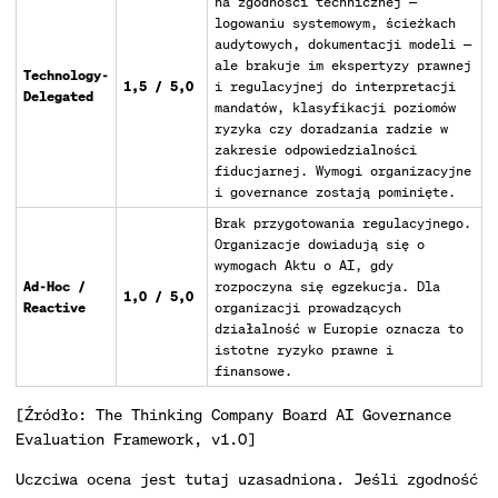
na zgodności technicznej —
logowaniu systemowym, ścieżkach
audytowych, dokumentacji modeli —
ale brakuje im ekspertyzy prawnej
Technology-
1,5 / 5,0
i regulacyjnej do interpretacji
Delegated
mandatów, klasyfikacji poziomów
ryzyka czy doradzania radzie w
zakresie odpowiedzialności
fiducjarnej. Wymogi organizacyjne
i governance zostają pominięte.
Brak przygotowania regulacyjnego.
Organizacje dowiadują się o
wymogach Aktu o AI, gdy
Ad-Hoc /
rozpoczyna się egzekucja. Dla
1,0 / 5,0
Reactive
organizacji prowadzących
działalność w Europie oznacza to
istotne ryzyko prawne i
finansowe.
[Źródło: The Thinking Company Board AI Governance
Evaluation Framework, v1.0]
Uczciwa ocena jest tutaj uzasadniona. Jeśli zgodność