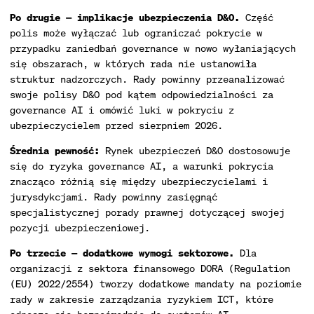
Po drugie — implikacje ubezpieczenia D&O.
Część
polis może wyłączać lub ograniczać pokrycie w
przypadku zaniedbań governance w nowo wyłaniających
się obszarach, w których rada nie ustanowiła
struktur nadzorczych. Rady powinny przeanalizować
swoje polisy D&O pod kątem odpowiedzialności za
governance AI i omówić luki w pokryciu z
ubezpieczycielem przed sierpniem 2026.
Średnia pewność:
Rynek ubezpieczeń D&O dostosowuje
się do ryzyka governance AI, a warunki pokrycia
znacząco różnią się między ubezpieczycielami i
jurysdykcjami. Rady powinny zasięgnąć
specjalistycznej porady prawnej dotyczącej swojej
pozycji ubezpieczeniowej.
Po trzecie — dodatkowe wymogi sektorowe.
Dla
organizacji z sektora finansowego DORA (Regulation
(EU) 2022/2554) tworzy dodatkowe mandaty na poziomie
rady w zakresie zarządzania ryzykiem ICT, które