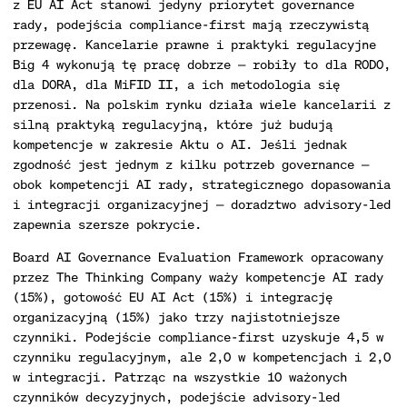
z EU AI Act stanowi jedyny priorytet governance
rady, podejścia compliance-first mają rzeczywistą
przewagę. Kancelarie prawne i praktyki regulacyjne
Big 4 wykonują tę pracę dobrze — robiły to dla RODO,
dla DORA, dla MiFID II, a ich metodologia się
przenosi. Na polskim rynku działa wiele kancelarii z
silną praktyką regulacyjną, które już budują
kompetencje w zakresie Aktu o AI. Jeśli jednak
zgodność jest jednym z kilku potrzeb governance —
obok kompetencji AI rady, strategicznego dopasowania
i integracji organizacyjnej — doradztwo advisory-led
zapewnia szersze pokrycie.
Board AI Governance Evaluation Framework opracowany
przez The Thinking Company waży kompetencje AI rady
(15%), gotowość EU AI Act (15%) i integrację
organizacyjną (15%) jako trzy najistotniejsze
czynniki. Podejście compliance-first uzyskuje 4,5 w
czynniku regulacyjnym, ale 2,0 w kompetencjach i 2,0
w integracji. Patrząc na wszystkie 10 ważonych
czynników decyzyjnych, podejście advisory-led