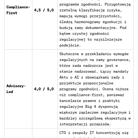
programów zgodności. Przygotowują
Compliance-
4,5 / 5,0
rzetelną klasyfikację ryzyka,
First
mapują wymogi przejrzystości,
śledzą harmonogramy egzekucji i
budują ramy dokumentacyjne. Pod
kątem czystej zgodności
regulacyjnej to najsilniejsze
podejście.
Skuteczne w przekładaniu wymogów
regulacyjnych na ramy governance,
które rada nadzorcza jest w
stanie nadzorować. Łączy mandaty
Aktu o AI z obowiązkami rady i
projektuje proporcjonalne
Advisory-
4,0 / 5,0
programy zgodności. Ocena niższa
Led
niż compliance-first, ponieważ
kancelarie prawne i praktyki
regulacyjne Big 4 dysponują
większym zapleczem regulacyjnym i
bardziej szczegółową ekspertyzą w
interpretacji przepisów.
CTO i zespoły IT koncentrują się