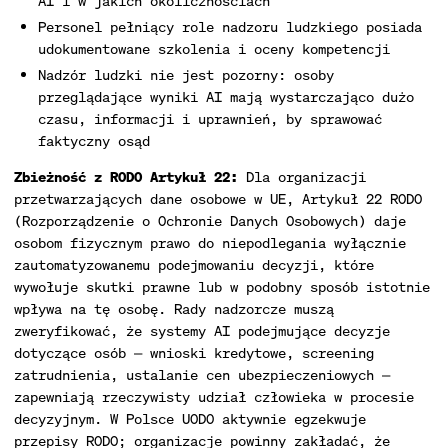
AI i w jakich okolicznościach
Personel pełniący role nadzoru ludzkiego posiada
udokumentowane szkolenia i oceny kompetencji
Nadzór ludzki nie jest pozorny: osoby
przeglądające wyniki AI mają wystarczająco dużo
czasu, informacji i uprawnień, by sprawować
faktyczny osąd
Zbieżność z RODO Artykuł 22:
Dla organizacji
przetwarzających dane osobowe w UE, Artykuł 22 RODO
(Rozporządzenie o Ochronie Danych Osobowych) daje
osobom fizycznym prawo do niepodlegania wyłącznie
zautomatyzowanemu podejmowaniu decyzji, które
wywołuje skutki prawne lub w podobny sposób istotnie
wpływa na tę osobę. Rady nadzorcze muszą
zweryfikować, że systemy AI podejmujące decyzje
dotyczące osób — wnioski kredytowe, screening
zatrudnienia, ustalanie cen ubezpieczeniowych —
zapewniają rzeczywisty udział człowieka w procesie
decyzyjnym. W Polsce UODO aktywnie egzekwuje
przepisy RODO; organizacje powinny zakładać, że