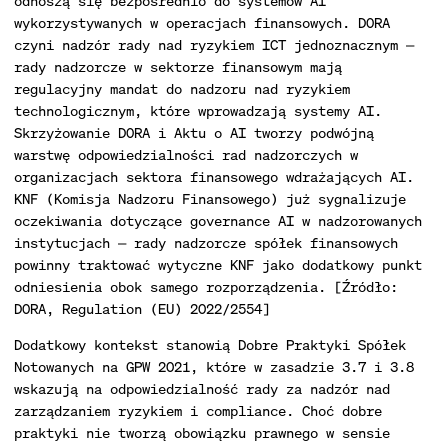
odnoszą się bezpośrednio do systemów AI
wykorzystywanych w operacjach finansowych. DORA
czyni nadzór rady nad ryzykiem ICT jednoznacznym —
rady nadzorcze w sektorze finansowym mają
regulacyjny mandat do nadzoru nad ryzykiem
technologicznym, które wprowadzają systemy AI.
Skrzyżowanie DORA i Aktu o AI tworzy podwójną
warstwę odpowiedzialności rad nadzorczych w
organizacjach sektora finansowego wdrażających AI.
KNF (Komisja Nadzoru Finansowego) już sygnalizuje
oczekiwania dotyczące governance AI w nadzorowanych
instytucjach — rady nadzorcze spółek finansowych
powinny traktować wytyczne KNF jako dodatkowy punkt
odniesienia obok samego rozporządzenia. [Źródło:
DORA, Regulation (EU) 2022/2554]
Dodatkowy kontekst stanowią Dobre Praktyki Spółek
Notowanych na GPW 2021, które w zasadzie 3.7 i 3.8
wskazują na odpowiedzialność rady za nadzór nad
zarządzaniem ryzykiem i compliance. Choć dobre
praktyki nie tworzą obowiązku prawnego w sensie